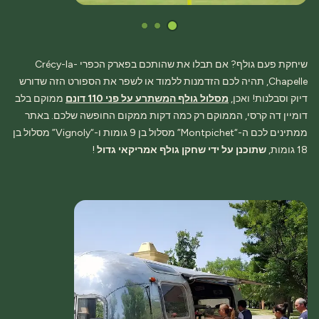
שיחקת פעם גולף? אם תבלו את שהותכם בפארק הכפרי Crécy-la-
Chapelle, תהיה לכם הזדמנות ללמוד או לשפר את הספורט הזה שדורש
דיוק וסבלנות! ואכן,
מסלול גולף המשתרע על פני 110 דונם
ממוקם בלב
דומיין דה קרסי, הממוקם רק כמה דקות ממקום החופשה שלכם. באתר
ממתינים לכם ה-“Montpichet” מסלול בן 9 גומות ו-“Vignoly” מסלול בן
18 גומות,
שתוכנן על ידי שחקן גולף אמריקאי גדול
!