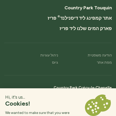
Country Park Touquin
®
אתר קמפינג ליד דיסנילנד
פריז
פארק המים שלנו ליד פריז
הודעה משפטית
ניהול עוגיות
מפת אתר
גיוס
Country Park Crécy-la-Chapelle
Route de Serbonne,
77580 Crécy-la-Chapelle,
איל-דה-פרנס, צָרְפַת
+33 (0)1 64 04 16 36