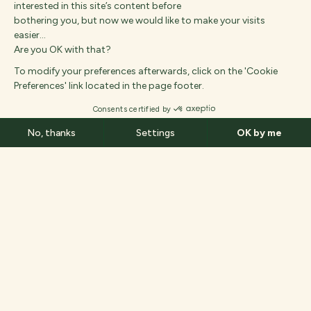
crecylachapelle@countrypark.paris
Des questions ?
Country Park Touquin
הַגָעָה
יְצִיאָה
Route de la Couture,
77131 Touquin,
איל-דה-פרנס, צָרְפַת
+33 (0)1 64 04 16 36
contact@etangs-fleuris.com
סגור
He
English
Español
Interaview
הִתמַמְשׁוּת :
© 2026, Country Park,
Deutsch
Français
Dansk
Suomi