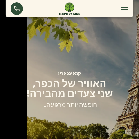
קמפינג פריז
קמפינג פריז
האוויר של הכפר,
שני צעדים מהבירה!
חופשה יותר מרגועה…