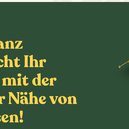
anz
ht Ihr
mit der
er Nähe von
sen!