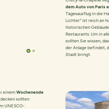
Crécy-la-Chapelle lie
dem Auto von Paris e
Tagesausflug in die H
Lichter“ ist reich an
historischen Gebäude
Restaurants. Um in al
sollten Sie wissen, da
der Anlage befindet, d
Stadt bringt.
© Parc Astérix – S.Cambon
bei einem
Wochenende
decken sollten:
e zum UNESCO-