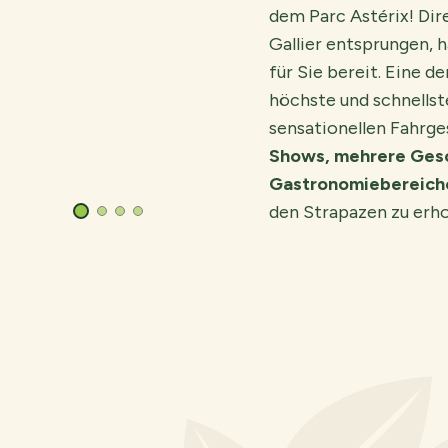
dem Parc Astérix! Dir
Gallier entsprungen, 
für Sie bereit. Eine d
höchste und schnells
sensationellen Fahrge
Shows, mehrere Gesc
Gastronomiebereich
den Strapazen zu erh
© Parc Astérix – S.Cambon