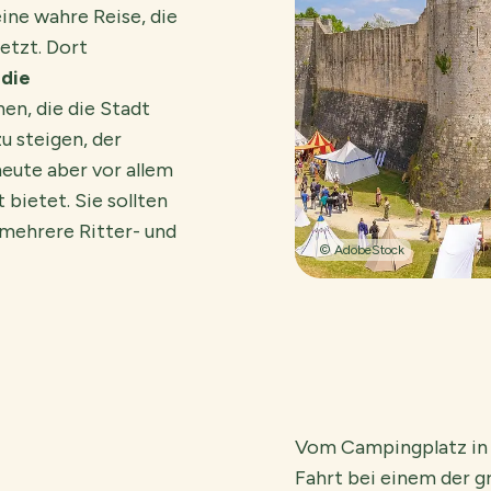
ine wahre Reise, die
setzt. Dort
,
die
en, die die Stadt
u steigen, der
heute aber vor allem
 bietet. Sie sollten
 mehrere Ritter- und
© AdobeStock
Vom Campingplatz in T
Fahrt bei einem der g