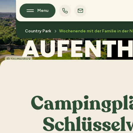
WIE WÄRE
Menu
Country Park
Wochenende mit der Familie in der N
AUFENTH
© Shutterstock
Ein Wo
vo
Campingplät
Schlüssel