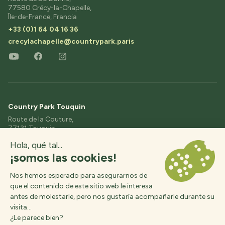
77580 Crécy-la-Chapelle,
Île-de-France, Francia
+33 (0)1 64 04 16 36
crecylachapelle@countrypark.paris
Country Park Touquin
Route de la Couture,
77131 Touquin,
Île-de-France, Francia
+33 (0)1 64 04 16 36
contact@etangs-fleuris.com
© 2026, Country Park,
Realización :
Interaview