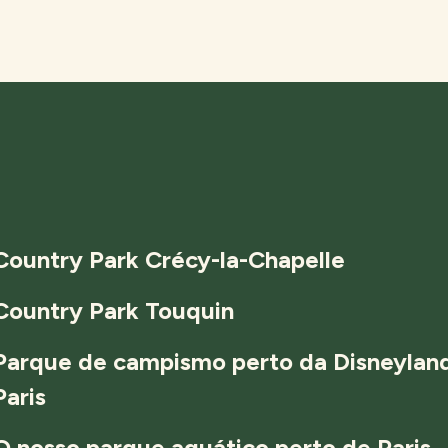
Country Park Crécy-la-Chapelle
Country Park Touquin
Parque de campismo perto da Disneylan
Paris
O nosso parque aquático perto de Paris