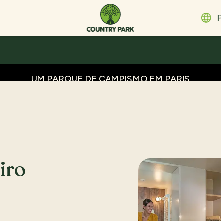
ELICIDAD
En
E
D
UM PARQUE DE CAMPISMO EM PARIS
Fr
QUE LHE OFERECE TODO O
D
CONFORTO…
S
ת
It
N
S
iro