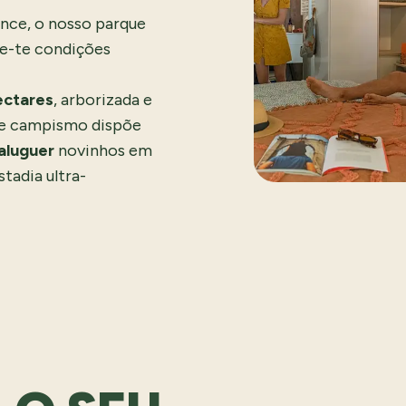
ance, o nosso parque
e-te condições
ectares
, arborizada e
de campismo dispõe
aluguer
novinhos em
tadia ultra-