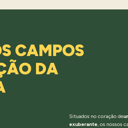
OS CAMPOS
ÇÃO DA
A
Situados no coração de
u
exuberante
, os nossos c