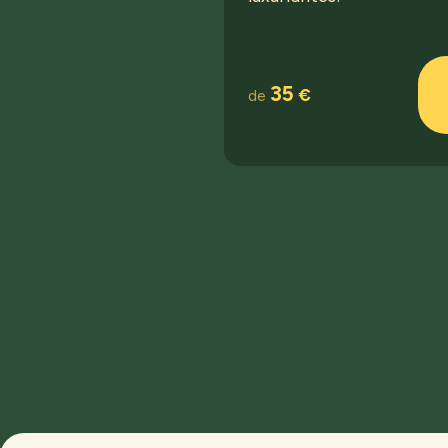
35
€
de