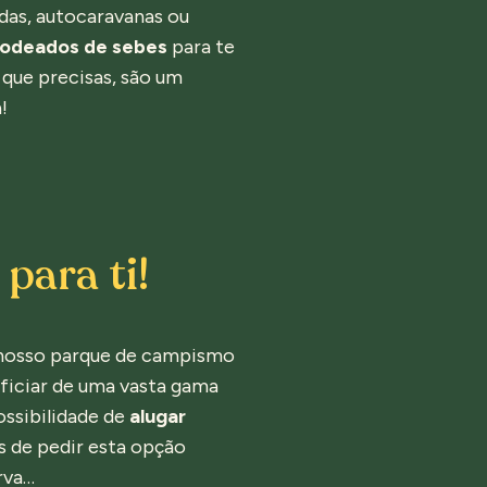
das, autocaravanas ou
rodeados de sebes
para te
 que precisas, são um
!
para ti!
o nosso parque de campismo
eficiar de uma vasta gama
possibilidade de
alugar
ns de pedir esta opção
rva…