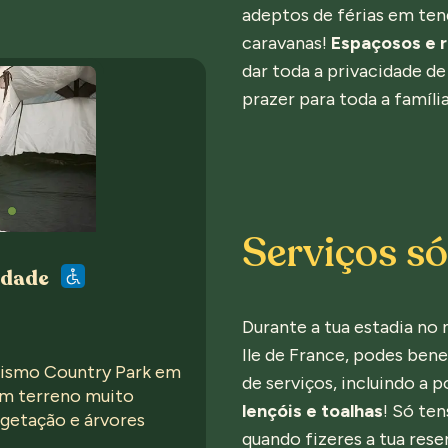
adeptos de férias em ten
caravanas!
Espaçosos e 
dar toda a privacidade de
prazer para toda a família
Serviços só 
idade
Durante a tua estadia n
Ile de France, podes ben
ismo Country Park em
de serviços, incluindo a 
um terreno muito
lençóis e toalhas
! Só te
getação e árvores
quando fizeres a tua rese