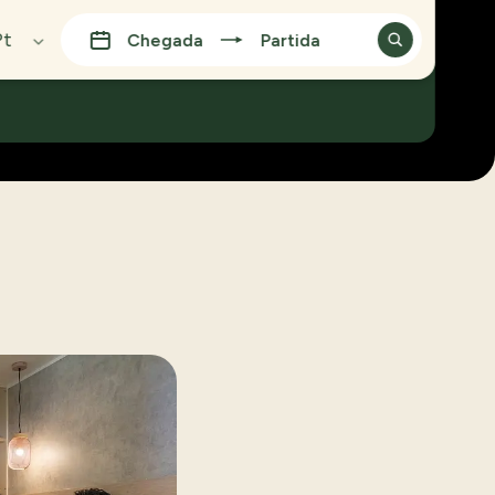
Pt
Chegada
Partida
E!
glish
spañol
eutsch
ançais
ansk
uomi
עברי
aliano
ederlands
venska