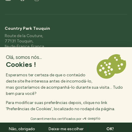
Country Park Touquin
Route de la Couture,
77131 Touquin,
Ile-de-France, França
+33 (0)1 64 04 16 36
contact@etangs-fleuris.com
© 2026, Country Park,
Realizado por :
Interaview
Des questions ?
Chegada
Partida