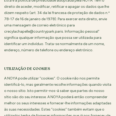
Esta é a política de privacidade adoptada pela NOYA. Tem o
direito de aceder, modificar, retificar e apagar os dados que lhe
dizem respeito (art. 34 da lei francesa de proteção de dados n.º
78-17 de 16 de janeiro de 1978). Para exercer este direito, envie
uma mensagem de correio eletrónico para
crecylachapelle@countrypark.paris. Informação pessoal”
significa qualquer informação que possa ser utilizada para
identificar um indivíduo. Trata-se normalmente de um nome,
endereço, número de telefone ou endereço eletrónico.
UTILIZAÇÃO DE COOKIES
A NOYA pode utilizar “cookies”. O cookie não nos permite
identificá-lo, mas geralmente recolhe informações quando visita
o nosso sítio. Isto permitir-nos-á saber que partes do nosso
sítio são do seu interesse. A NOYA poderá então compreender
melhor os seus interesses e fornecer-lhe informações adaptadas
às suas necessidades. Estes “cookies” também evitam que o
utilizador tenha de fornecer informações que já nos forneceu de