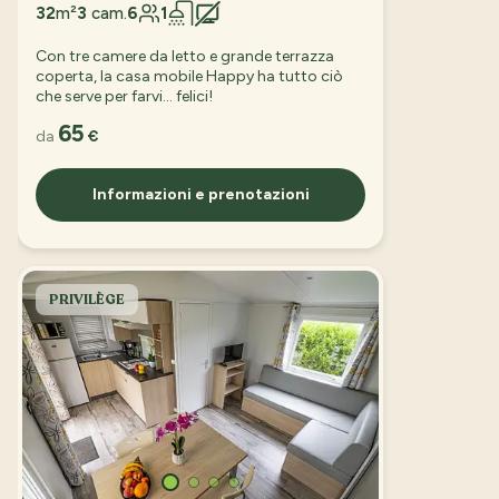
32
m²
3
cam.
6
1
Con tre camere da letto e grande terrazza
coperta, la casa mobile Happy ha tutto ciò
che serve per farvi… felici!
65
da
€
Informazioni e prenotazioni
PRIVILÈGE