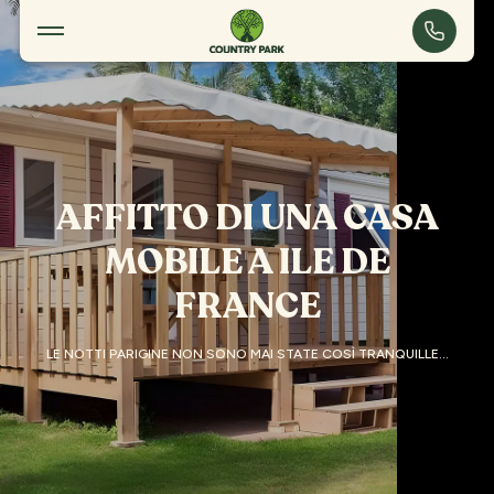
Alloggio
Touquin
AFFITTO DI UNA CASA
MOBILE A ILE DE
FRANCE
LE NOTTI PARIGINE NON SONO MAI STATE COSÌ TRANQUILLE…