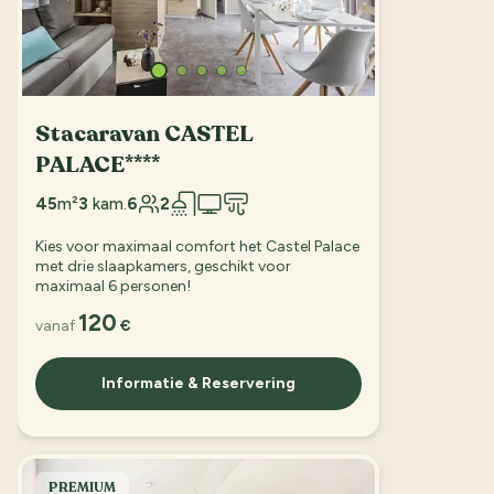
Stacaravan CASTEL
PALACE****
45
m²
3
kam.
6
2
Kies voor maximaal comfort het Castel Palace
met drie slaapkamers, geschikt voor
maximaal 6 personen!
120
vanaf
€
Informatie & Reservering
PREMIUM