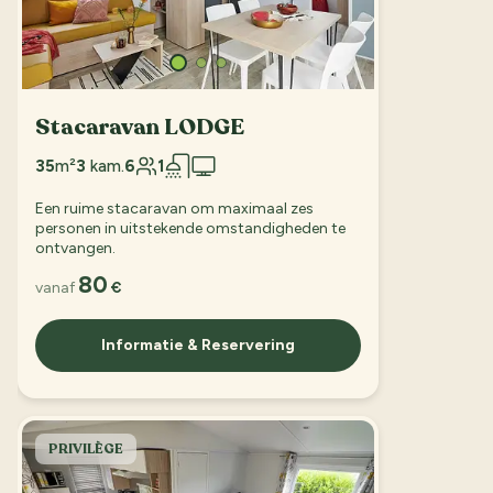
Stacaravan LODGE
35
m²
3
kam.
6
1
Een ruime stacaravan om maximaal zes
personen in uitstekende omstandigheden te
ontvangen.
80
vanaf
€
Informatie & Reservering
PRIVILÈGE