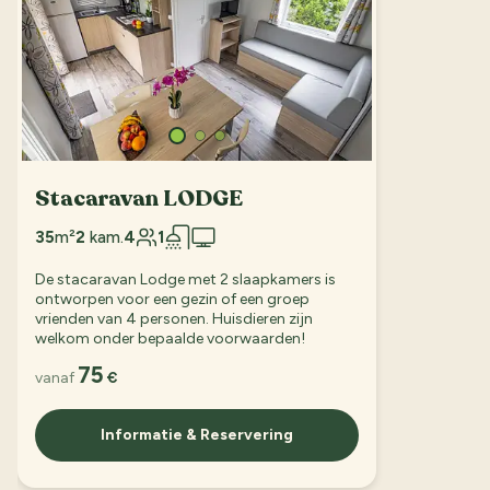
Stacaravan LODGE
35
m²
2
kam.
4
1
De stacaravan Lodge met 2 slaapkamers is
ontworpen voor een gezin of een groep
vrienden van 4 personen. Huisdieren zijn
welkom onder bepaalde voorwaarden!
75
vanaf
€
Informatie & Reservering