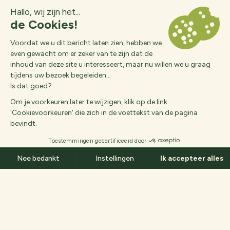
Des questions ?
Aankomst
Vertrek
Twee golfbanen midden in de natuur voor ervaren
Sluiten
Nl
golfliefhebbers of beginners.
De golfbanen
English