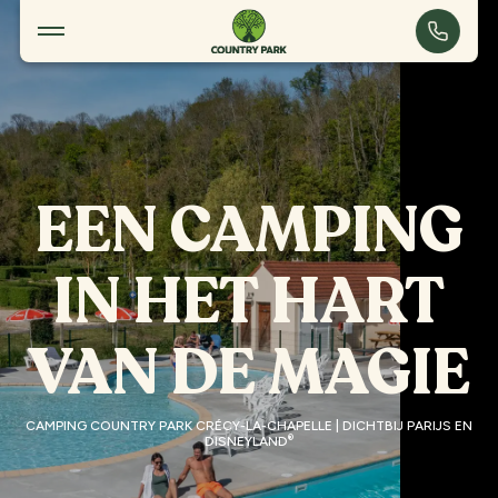
Crécy-la-Chapelle
EEN CAMPING
IN HET HART
VAN DE MAGIE
CAMPING COUNTRY PARK CRÉCY-LA-CHAPELLE | DICHTBIJ PARIJS EN
®
DISNEYLAND