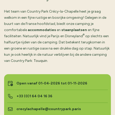
Het team van Country Park Crécy-la-Chapelle heet je graag
welkom in een fijne rustige en bosrijke omgeving! Gelegen in de
buurt van de Franse hoofdstad, biedt onze camping je
comfortabele
accommodaties
en
staanplaatsen
en fijne
®
faciliteiten. Natuurlijk vind je Parijs en Disneyland
op slechts een
halfuurtje rijden van de camping. Dat betekent terugkomen in
een groene en rustige oase na een drukke dag op stap. Natuurlijk
kun je ook heerlijk in de natuur verblijven bij de andere camping
van Country Park:
Touquin
.
Open vanaf 01-04-2026 tot 01-11-2026
+33 (0)1 64 04 16 36
crecylachapelle@countrypark.paris