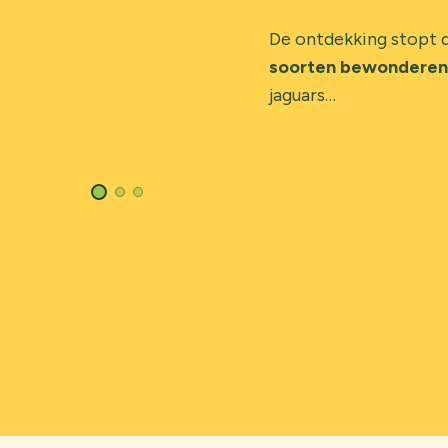
De ontdekking stopt d
soorten bewonderen
jaguars…
© Ronan Rocher