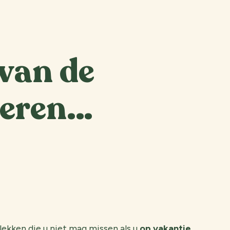
 van de
ieren…
lekken die u niet mag missen als u
op vakantie