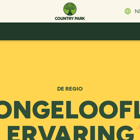
N
Eng
Es
De
Fra
Da
Su
ית
Ita
DE REGIO
Po
 ONGELOOFL
Sv
ERVARING