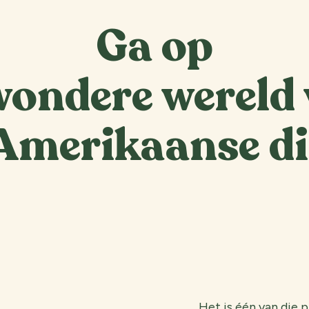
Ga op
wondere wereld
Amerikaanse d
Het is één van die p