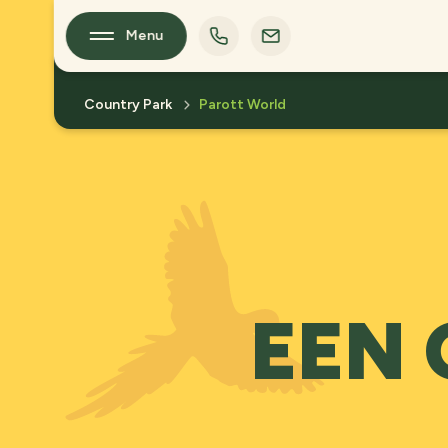
Menu
Country Park
Parott World
EEN