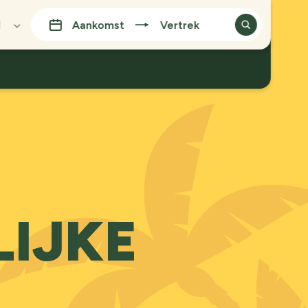
l
Aankomst
Vertrek
lish
pañol
utsch
nçais
nsk
omi
עבר
liano
rtuguês
IJKE
enska