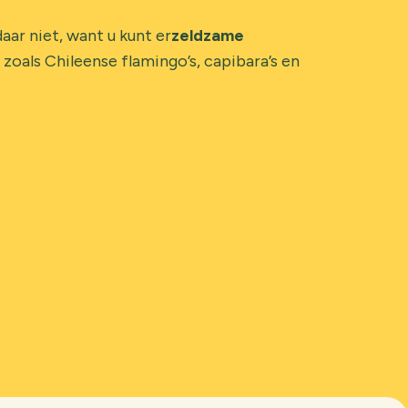
aar niet, want u kunt er
zeldzame
zoals Chileense flamingo’s, capibara’s en
© Ronan Rocher