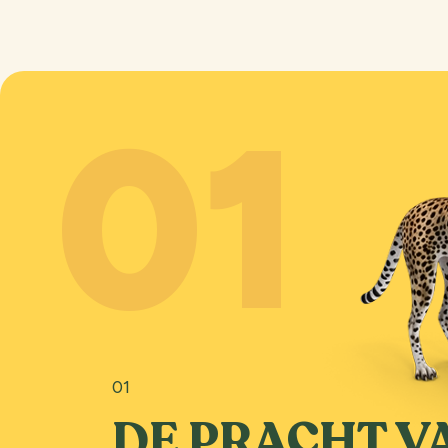
01
01
DE PRACHT V