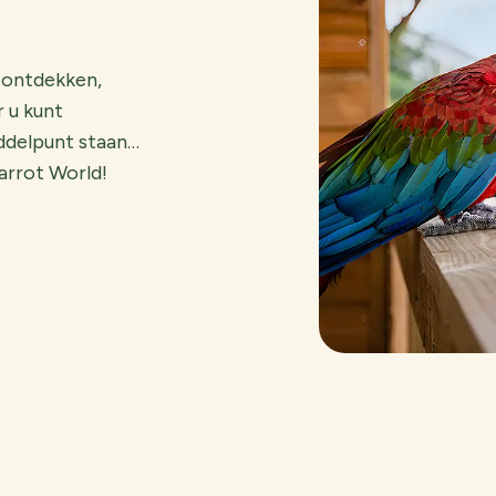
n ontdekken,
 u kunt
iddelpunt staan…
arrot World!