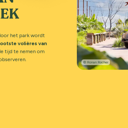
REK
door het park wordt
ootste volières van
de tijd te nemen om
 observeren.
© Ronan Rocher