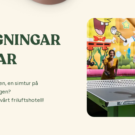
GNINGAR
AR
n, en simtur på
ngen?
årt friluftshotell!