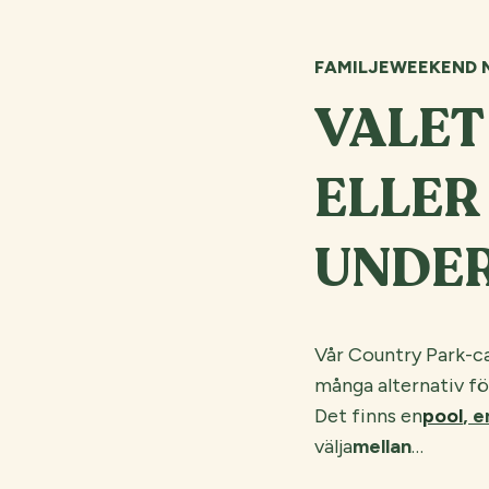
FAMILJEWEEKEND N
VALET 
ELLER
UNDER
Vår Country Park-ca
många alternativ för
Det finns en
pool
,
e
välja
mellan
…