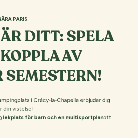
ÄRA PARIS
ÄR DITT: SPELA
 KOPPLA AV
 SEMESTERN!
mpingplats i Crécy-la-Chapelle erbjuder dig
 din vistelse!
n
lekplats för barn och en multisportplan
att