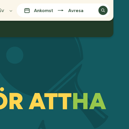
Sv
Ankomst
Avresa
nglish
spañol
eutsch
rançais
ansk
uomi
עברי
taliano
ederlands
ÖR ATT
HA
ortuguês