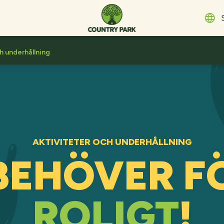
E
h underhållning
E
D
F
D
S
ת
I
AKTIVITETER OCH UNDERHÅLLNING
N
 BEHÖVER F
P
ROLIGT
!