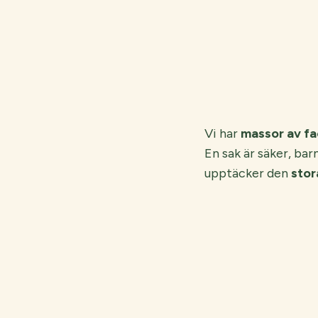
Vi har
massor av fac
En sak är säker, bar
upptäcker den
stor