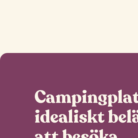
Campingplat
idealiskt bel
att besöka