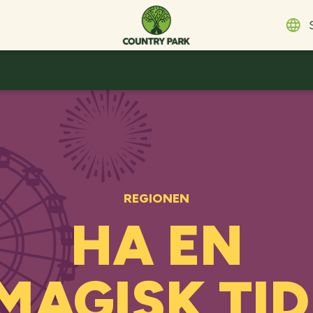
E
E
D
F
D
S
ת
I
REGIONEN
N
HA EN
P
MAGISK TID