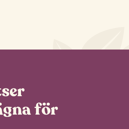
ser
ägna för