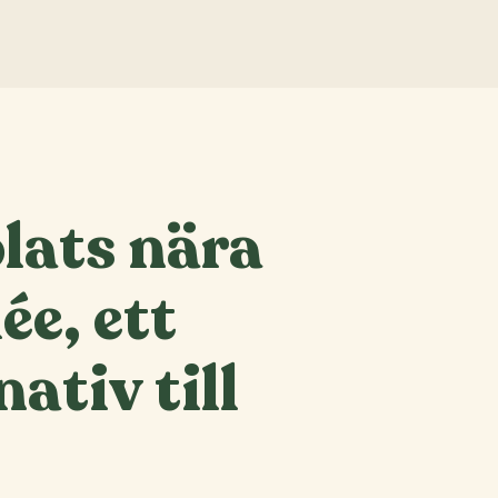
lats nära
ée, ett
ativ till