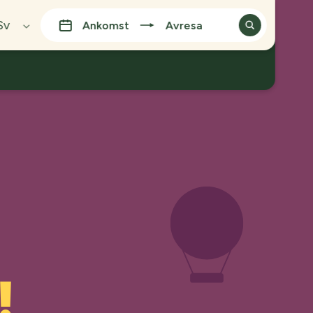
Sv
Ankomst
Avresa
nglish
spañol
eutsch
rançais
ansk
uomi
עברי
taliano
ederlands
ortuguês
!