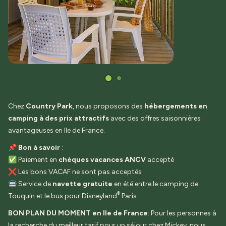
Chez
Country Park
, nous proposons des
hébergements en
camping à des prix attractifs
avec des offres saisonnières
avantageuses en Ile de France.
📌
Bon à savoir
:
✅ Paiement en
chèques vacances ANCV
accepté
❌ Les bons VACAF ne sont pas acceptés
🚍 Service de
n
avette gratuite
en été entre le camping de
®
Touquin et le bus pour Disneyland
Paris
BON PLAN DU MOMENT en Ile de France
: Pour les personnes à
la recherche du meilleur tarif pour un séjour chez Mickey, nous