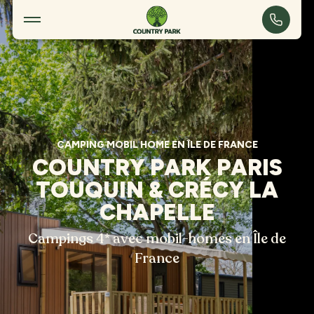
Camping mobil home en Île de France
CAMPING MOBIL HOME EN ÎLE DE FRANCE
COUNTRY PARK PARIS
TOUQUIN & CRÉCY LA
CHAPELLE
Campings 4* avec mobil-homes en Île de
France