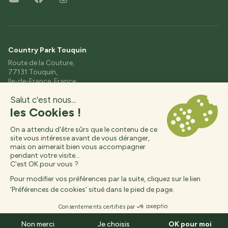
Country Park Touquin
Route de la Couture,
77131 Touquin,
Ile-de-France, France
+33 (0)1 64 04 16 36
contact@etangs-fleuris.com
© 2026, Country Park,
Réalisation :
Interaview
Des questions ?
Arrivée
Départ