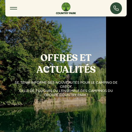
Offres et actualités
OFFRES ET
ACTUALITÉS
SE TENIR INFORMÉ DES NOUVEAUTÉS POUR LE CAMPING DE
CRÉCY,
CELUI DE TOUQUIN OU L’ENSEMBLE DES CAMPINGS DU
GROUPE COUNTRY PARK !