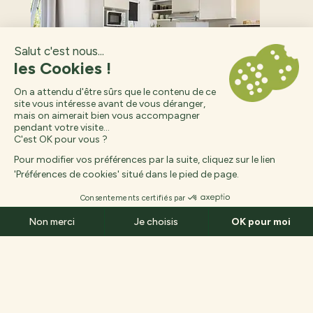
Des questions ?
Arrivée
Départ
Des mobil-homes et des emplacements en pleine
nature, avec ce qu’il faut de confort pour se reposer
Les hébergements
Fermer
Fr
6
English