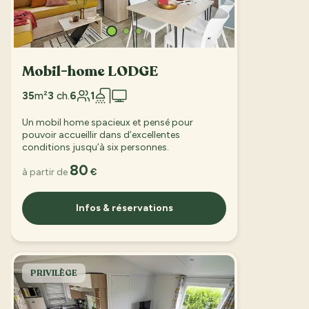
Mobil-home LODGE
35
m²
3
ch.
6
1
Un mobil home spacieux et pensé pour
pouvoir accueillir dans d’excellentes
conditions jusqu’à six personnes.
80
à partir de
€
Infos & réservations
PRIVILÈGE