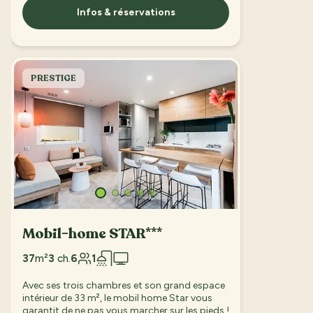
Infos & réservations
PRESTIGE
Mobil-home STAR***
37
m²
3
ch.
6
1
Avec ses trois chambres et son grand espace
intérieur de 33 m², le mobil home Star vous
garantit de ne pas vous marcher sur les pieds !