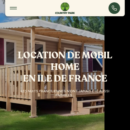
Les hébergements
Touquin
LOCATION DE MOBIL
HOME
EN ILE DE FRANCE
LES NUITS FRANCILIENNES N’ONT JAMAIS ÉTÉ AUSSI
PAISIBLES…