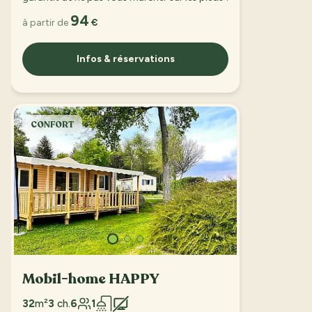
94
à partir de
€
Infos & réservations
CONFORT
Mobil-home HAPPY
32
m²
3
ch.
6
1