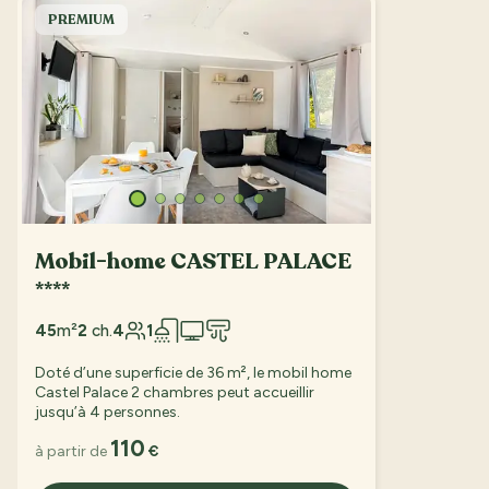
PREMIUM
Mobil-home CASTEL PALACE
****
45
m²
2
ch.
4
1
Doté d’une superficie de 36 m², le mobil home
Castel Palace 2 chambres peut accueillir
jusqu’à 4 personnes.
110
à partir de
€