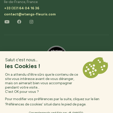
Ile-de-France, France
+33 (0)1 64 04 16 36
contact@etangs-fleuris.com
Camping 4 étoiles
Seine-et-Marne
© 2026, Country Park,
Réalisation :
Interaview
Des questions ?
Arrivée
Départ