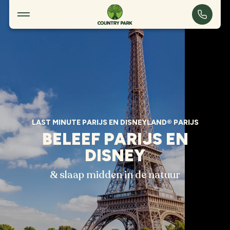
Last Minute Parijs en Disneyland® Parijs
LAST MINUTE PARIJS EN DISNEYLAND® PARIJS
BELEEF PARIJS EN
DISNEY
& slaap midden in de natuur