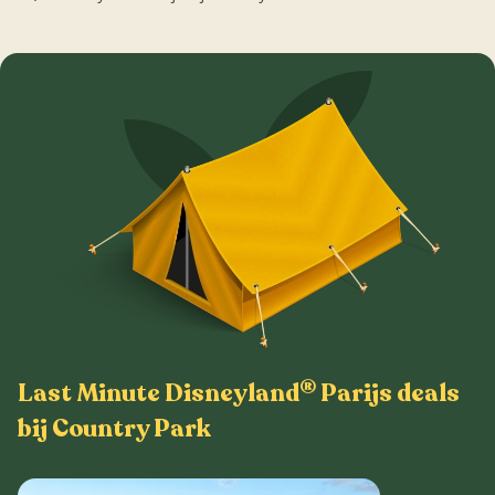
®
Last Minute Disneyland
Parijs deals
bij Country Park