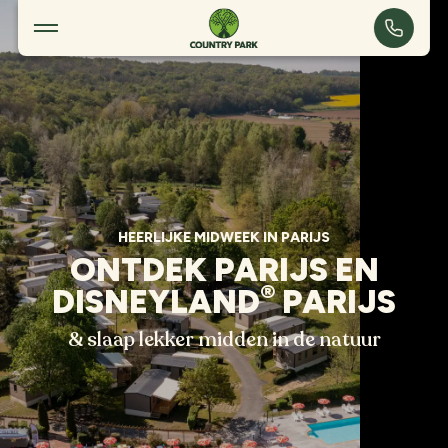
Heerlijke midweek in Parijs
HEERLIJKE MIDWEEK IN PARIJS
ONTDEK PARIJS EN
®
DISNEYLAND
PARIJS
& slaap lekker midden in de natuur