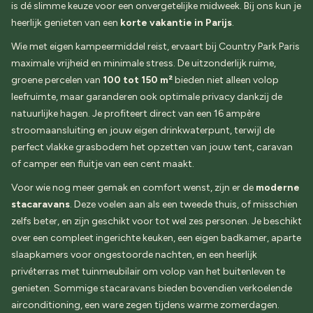
is dé slimme keuze voor een onvergetelijke midweek. Bij ons kun je
heerlijk genieten van een
korte vakantie in Parijs
.
Wie met eigen kampeermiddel reist, ervaart bij Country Park Paris
maximale vrijheid en minimale stress. De uitzonderlijk ruime,
groene percelen van
100 tot 150 m²
bieden niet alleen volop
leefruimte, maar garanderen ook optimale privacy dankzij de
natuurlijke hagen. Je profiteert direct van een 16 ampère
stroomaansluiting en jouw eigen drinkwaterpunt, terwijl de
perfect vlakke grasbodem het opzetten van jouw tent, caravan
of camper een fluitje van een cent maakt.
Voor wie nog meer gemak en comfort wenst, zijn er de
moderne
stacaravans
. Deze voelen aan als een tweede thuis, of misschien
zelfs beter, en zijn geschikt voor tot wel zes personen. Je beschikt
over een compleet ingerichte keuken, een eigen badkamer, aparte
slaapkamers voor ongestoorde nachten, en een heerlijk
privéterras met tuinmeubilair om volop van het buitenleven te
genieten. Sommige stacaravans bieden bovendien verkoelende
airconditioning, een ware zegen tijdens warme zomerdagen.