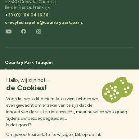
77580 Crécy-la-Chapelle,
Ile-de-France, Frankrijk
+33 (0)1 64 04 16 36
crecylachapelle@countrypark.paris
Country Park Touquin
Route de la Couture,
77131 Touquin,
Ile-de-France, Frankrijk
+33 (0)1 64 04 16 36
contact@etangs-fleuris.com
© 2026, Country Park,
Realisatie :
Interaview
Des questions ?